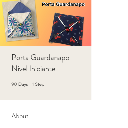
Porta Guardanapo -
Nível Iniciante
90
1
90 Days
1 Step
Days
Step
About