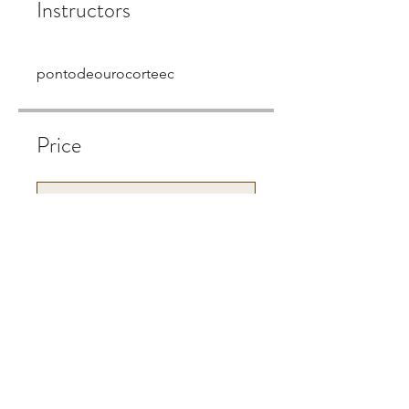
Instructors
pontodeourocorteec
Price
Single Payment
R$50.00
Porta Guardanapo
R$50.00
Share