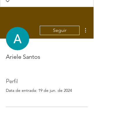
Mais ações
Seguir
Ariele Santos
Perfil
Data de entrada: 19 de jun. de 2024
Ainda não há nada para
mostrar