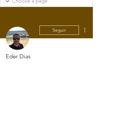
Mais ações
Seguir
Eder Dias