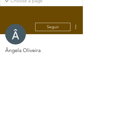
Mais ações
Seguir
Ângela Oliveira