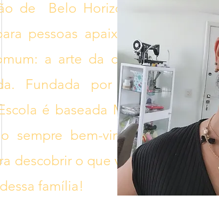
ção de Belo Horizonte, Minas
 para pessoas apaixonadas por
omum: a arte da costura bem
da. Fundada por Jacqueline
Escola é baseada Método Ioli.
o sempre bem-vindos, então
ra descobrir o que você precisa
 dessa família!