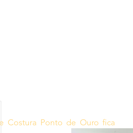
330
E E COSTURA
iga seus sonhos
e Costura Ponto de Ouro fica