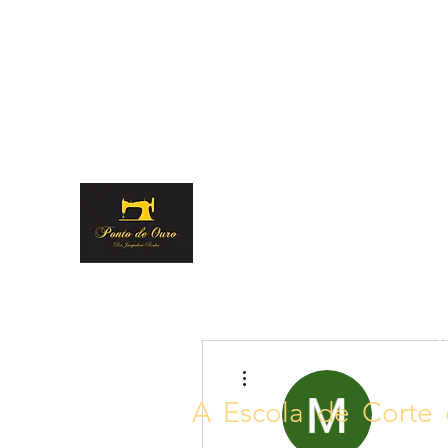
suporte@pontodeourocorteecostura.co
Tel: (31)98828-6
m.br
PONTO DE OURO CORT
S
Mais ações
A Escola de Corte 