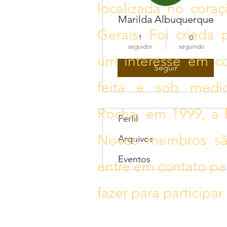
localizada no cora
Marilda Albuquerque
Gerais. Foi criada
1
0
seguidor
seguindo
um interesse em c
Seguir
feita e sob medi
Rocha, em 1999, a 
Perfil
Novos membros sã
Arquivos
Eventos
entre em contato pa
fazer para participar