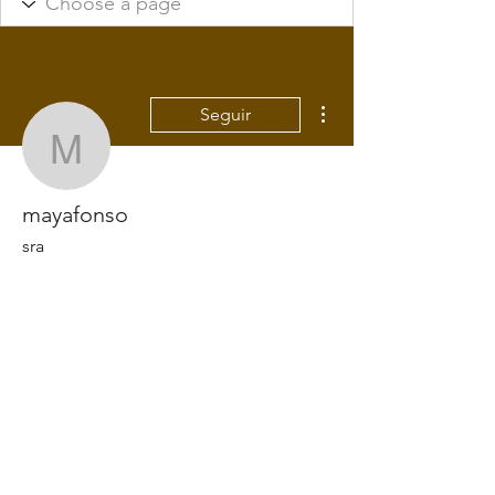
Mais ações
Seguir
mayafonso
mayafonso
sra