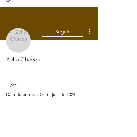
Mais ações
Seguir
Zelia Chaves
Perfil
Data de entrada: 30 de jun. de 2024
Ainda não há nada para
mostrar