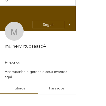
Mais ações
Seguir
mulhervirtuosaasd4
mulhervirtuosaasd4
Eventos
Acompanhe e gerencie seus eventos
aqui.
Futuros
Passados